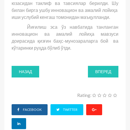
юзасидан таклиф ва тавсиялар берилди. Шу
билан бирга ушбу инновацион ва амалий лойиҳа
иши услубий кенгаш томонидан маъқулланди.
Йиғилиш эса ўз навбатида танланган
инновацион ва амалий лойиҳа мавзуси
доирасида қизғин баҳс-мунозараларга бой ва
кўтаринки руҳда бўлиб ўтди.
НАЗАД
ВПЕРЕД
Rating:
FACEBOOK
TWITTER