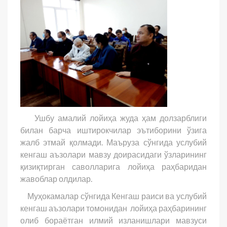
Ушбу амалий лойиҳа жуда ҳам долзарблиги
билан барча иштирокчилар эътиборини ўзига
жалб этмай қолмади. Маъруза сўнгида услубий
кенгаш аъзолари мавзу доирасидаги ўзларининг
қизиқтирган саволларига лойиҳа раҳбаридан
жавоблар олдилар.
Муҳокамалар сўнгида Кенгаш раиси ва услубий
кенгаш аъзолари томонидан лойиҳа раҳбарининг
олиб бораётган илмий изланишлари мавзуси