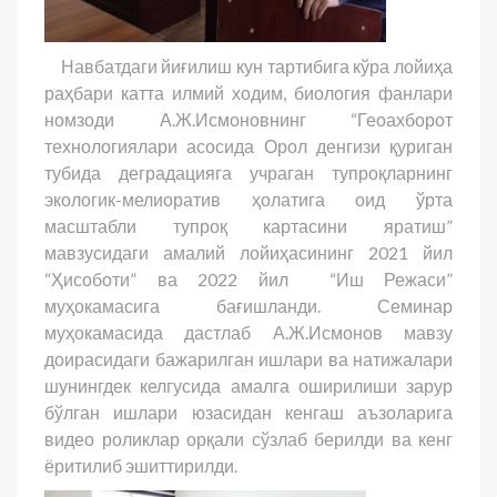
Навбатдаги йиғилиш кун тартибига кўра лойиҳа
раҳбари катта илмий ходим, биология фанлари
номзоди А.Ж.Исмоновнинг “Геоахборот
технологиялари асосида Орол денгизи қуриган
тубида деградацияга учраган тупроқларнинг
экологик-мелиоратив ҳолатига оид ўрта
масштабли тупроқ картасини яратиш”
мавзусидаги амалий лойиҳасининг 2021 йил
“Ҳисоботи” ва 2022 йил “Иш Режаси”
муҳокамасига бағишланди. Семинар
муҳокамасида дастлаб А.Ж.Исмонов мавзу
доирасидаги бажарилган ишлари ва натижалари
шунингдек келгусида амалга оширилиши зарур
бўлган ишлари юзасидан кенгаш аъзоларига
видео роликлар орқали сўзлаб берилди ва кенг
ёритилиб эшиттирилди.