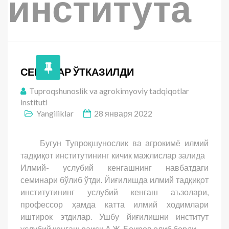
института
СЕМИНАР ЎТКАЗИЛДИ
Tuproqshunoslik va agrokimyoviy tadqiqotlar
instituti
Yangiliklar
28 января 2022
Бугун Тупроқшунослик ва агрокимё илмий
тадқиқот институтининг кичик мажлислар залида
Илмий- услубий кенгашнинг навбатдаги
семинари бўлиб ўтди. Йиғилишда илмий тадқиқот
институтининг услубий кенгаш аъзолари,
профессор ҳамда катта илмий ходимлари
иштирок этдилар. Ушбу йиғилишни институт
услубий кенгаш раиси А.Ж. Боиров олиб борди.