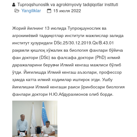
Tuproqshunoslik va agrokimyoviy tadqiqotlar instituti
Yangiliklar
15 июля 2022
Жорий йилнинг 13 июлида Тупроқшунослик ва
агрокимёвий тадқиқотлар институти мажлислар залида
институт ҳузуридаги DSc.25/30.12.2019.Qx/B.43.01
рақамли қишлоқ хўжалик ва биология фанлари бўйича
фан доктори (DSc) ва фалсафа доктори (PhD) илмий
даражаларини берувчи Илмий кенгаш мажлиси бўлиб
ўтди. Йиғилишда Илмий кенгаш аъзолари, профессор
ҳамда катта илмий ходимлар иштирок этди. Ушбу
йиғилишни Илмий кенгаши раиси ўринбосари биология
фанлари доктори Н.Ю.Абдурахмонов олиб борди.