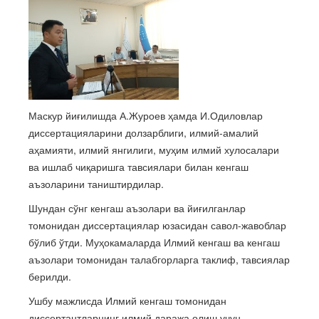
Маскур йиғилишда А.Журоев ҳамда И.Одиловлар
диссертацияларини долзарблиги, илмий-амалий
аҳамияти, илмий янгилиги, муҳим илмий хулосалари
ва ишлаб чиқаришга тавсиялари билан кенгаш
аъзоларини таништирдилар.
Шундан сўнг кенгаш аъзолари ва йиғилганлар
томонидан диссертациялар юзасидан савол-жавоблар
бўлиб ўтди. Муҳокамаларда Илмий кенгаш ва кенгаш
аъзолари томонидан талабгорларга таклиф, тавсиялар
берилди.
Ушбу мажлисда Илмий кенгаш томонидан
диссертантларнинг илмий даража олиш учун