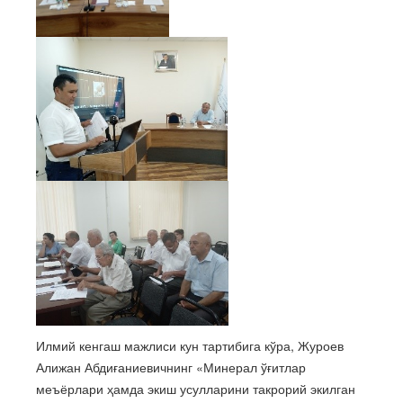
Илмий кенгаш мажлиси кун тартибига кўра, Журоев
Алижан Абдиғаниевичнинг «Минерал ўғитлар
меъёрлари ҳамда экиш усулларини такрорий экилган