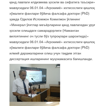
қанд лавлаги илдизмева ҳосили ва сифатига таъсири»
мавзусидаги 06.01.04-«Агрокимё» ихтисослиги қишлоқ
хўжалиги фанлари бўйича фалсафа доктори (PhD)
ҳамда Одилов Исломжон Комилжон ўғлининг
«Минерал ўғитлар меъёрларини қанд лавлагидан уруғ
ҳосили олишдаги самарадорлиги (Наманган
вилоятининг оч тусли бўз тупроқлари шароитида)»
мавзусидаги 06.01.04-«Агрокимё» ихтисослиги қишлоқ
хўжалиги фанлари бўйича фалсафа доктори (PhD)
илмий даражаларини олиш учун тақдим этган
диссертация ишларининг муҳокамасига бағишланди.