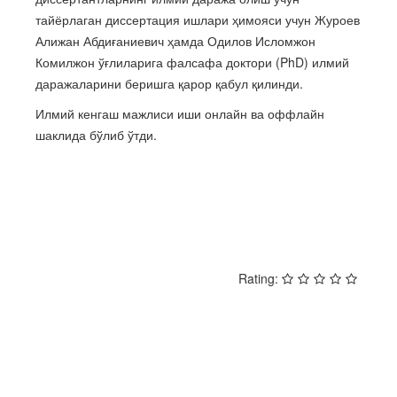
тайёрлаган диссертация ишлари ҳимояси учун Журоев
Алижан Абдиғаниевич ҳамда Одилов Исломжон
Комилжон ўғлиларига фалсафа доктори (PhD) илмий
даражаларини беришга қарор қабул қилинди.
Илмий кенгаш мажлиси иши онлайн ва оффлайн
шаклида бўлиб ўтди.
НАЗАД
ВПЕРЕД
Rating: