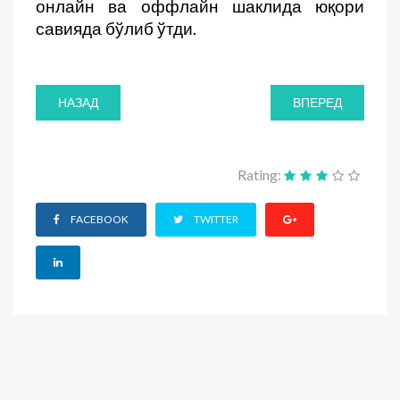
онлайн ва оффлайн шаклида юқори
савияда бўлиб ўтди.
НАЗАД
ВПЕРЕД
Rating:
FACEBOOK
TWITTER