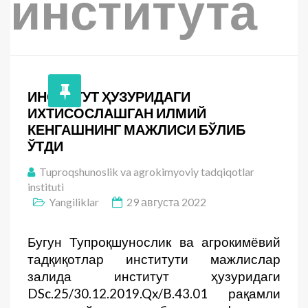
института
ИНСТИТУТ ҲУЗУРИДАГИ
ИХТИСОСЛАШГАН ИЛМИЙ
КЕНГАШНИНГ МАЖЛИСИ БЎЛИБ
ЎТДИ
Tuproqshunoslik va agrokimyoviy tadqiqotlar
instituti
Yangiliklar
29 августа 2022
Бугун Тупроқшунослик ва агрокимёвий
тадқиқотлар институти мажлислар
залида институт ҳузуридаги
DSc.25/30.12.2019.Qx/B.43.01 рақамли