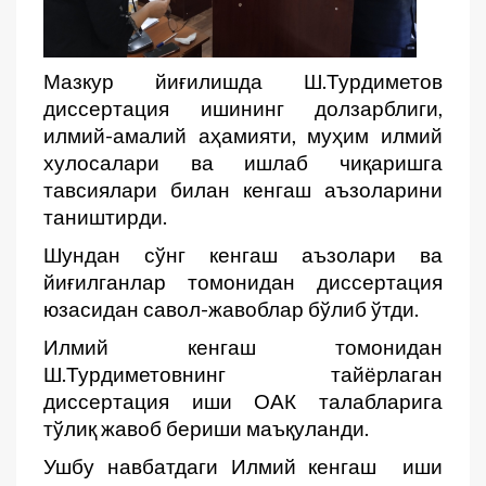
Мазкур йиғилишда Ш.Турдиметов
диссертация ишининг долзарблиги,
илмий-амалий аҳамияти, муҳим илмий
хулосалари ва ишлаб чиқаришга
тавсиялари билан кенгаш аъзоларини
таништирди.
Шундан сўнг кенгаш аъзолари ва
йиғилганлар томонидан диссертация
юзасидан савол-жавоблар бўлиб ўтди.
Илмий кенгаш томонидан
Ш.Турдиметовнинг тайёрлаган
диссертация иши ОАК талабларига
тўлиқ жавоб бериши маъқуланди.
Ушбу навбатдаги Илмий кенгаш иши