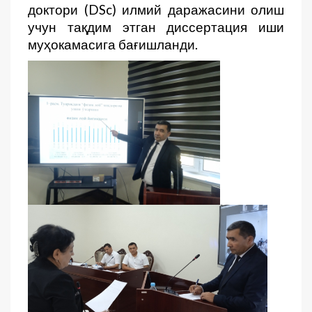
доктори (DSc) илмий даражасини олиш
учун тақдим этган диссертация иши
муҳокамасига бағишланди.