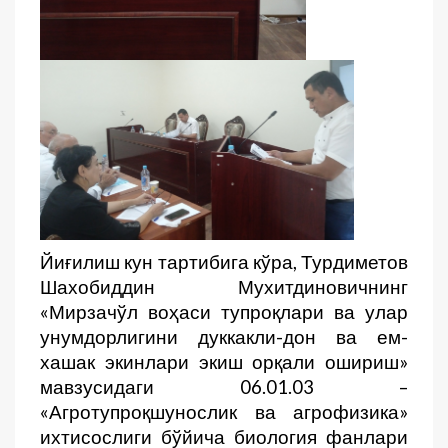
Йиғилиш кун тартибига кўра, Турдиметов
Шахобиддин Мухитдиновичнинг
«Мирзачўл воҳаси тупроқлари ва улар
унумдорлигини дуккакли-дон ва ем-
хашак экинлари экиш орқали ошириш»
мавзусидаги 06.01.03 –
«Агротупроқшунослик ва агрофизика»
ихтисослиги бўйича биология фанлари