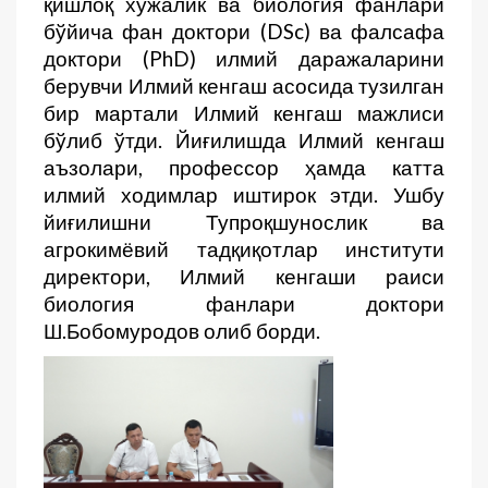
қишлоқ хўжалик ва биология фанлари
бўйича фан доктори (DSc) ва фалсафа
доктори (PhD) илмий даражаларини
берувчи Илмий кенгаш асосида тузилган
бир мартали Илмий кенгаш мажлиси
бўлиб ўтди. Йиғилишда Илмий кенгаш
аъзолари, профессор ҳамда катта
илмий ходимлар иштирок этди. Ушбу
йиғилишни Тупроқшунослик ва
агрокимёвий тадқиқотлар институти
директори, Илмий кенгаши раиси
биология фанлари доктори
Ш.Бобомуродов олиб борди.