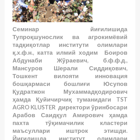
Семинар йиғилишида
Тупроқшунослик ва агрокимёвий
тадқиқотлар институти олимлари
қ.х.ф.н., катта илмий ходим Боиров
Абдунаби Жўраевич, б.ф.ф.д.,
Мансуров Шерали Сиддиқович,
Тошкент вилояти инновация
бошқармаси бошлиғи Юсупов
Қудратжон Мухаммадқодирович
ҳамда Қуйичирчиқ туманидаги TST
AGRO KLUSTER директори ўринбосари
Арабов Саидқул Амирович ҳамда
пахта тўқимачилик кластери
маъсуллари иштрок этишди.
Йиғилишда институт олимлари