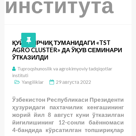
института
ҚУЙИЧИРЧИҚ ТУМАНИДАГИ «TST
AGRO CLUSTER» ДА ЎҚУВ СЕМИНАРИ
ЎТКАЗИЛДИ
Tuproqshunoslik va agrokimyoviy tadqiqotlar
instituti
Yangiliklar
29 августа 2022
Ўзбекистон Республикаси Президенти
ҳузуридаги пахтачилик кенгашининг
жорий йил 8 август куни ўтказилган
йиғилишининг 12-сонли баённомаси
4-бандида кўрсатилган топшириқлар