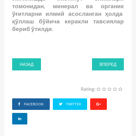
томонидан, минерал ва органик
ўғитларни илмий асосланган ҳолда
қўллаш бўйича керакли тавсиялар
бериб ўтилди.
НАЗАД
ВПЕРЕД
Rating:
FACEBOOK
TWITTER