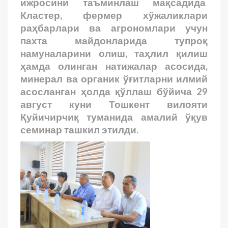
ижросини таъминлаш мақсадида
Кластер, фермер хўжаликлари
раҳбарлари ва агрономлари учун
пахта майдонларида тупроқ
намуналарини олиш, таҳлил қилиш
ҳамда олинган натижалар асосида,
минерал ва органик ўғитларни илмий
асосланган ҳолда қўллаш бўйича 29
август куни Тошкент вилояти
Қуйичирчиқ туманида амалий ўқув
семинар ташкил этилди.