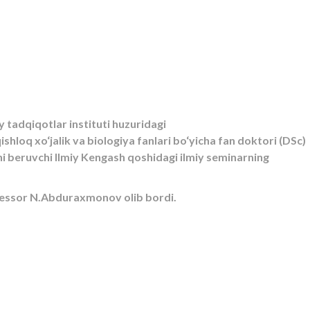
tadqiqotlar instituti huzuridagi
hloq xo‘jalik va biologiya fanlari bo‘yicha fan doktori (DSc)
ini beruvchi Ilmiy Kengash qoshidagi ilmiy seminarning
rofessor N.Abduraxmonov olib bordi.