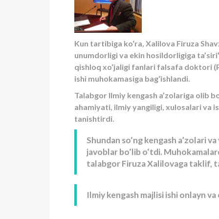
Kun tartibiga ko‘ra, Xalilova Firuza Sha
unumdorligi va ekin hosildorligiga ta’sir
qishloq xo‘jaligi fanlari falsafa doktori 
ishi muhokamasiga bag‘ishlandi.
Talabgor Ilmiy kengash a’zolariga olib bo
ahamiyati, ilmiy yangiligi, xulosalari va 
tanishtirdi.
Shundan so‘ng kengash a’zolari va 
javoblar bo‘lib o‘tdi. Muhokamala
talabgor Firuza Xalilovaga taklif, ta
Ilmiy kengash majlisi ishi onlayn va 