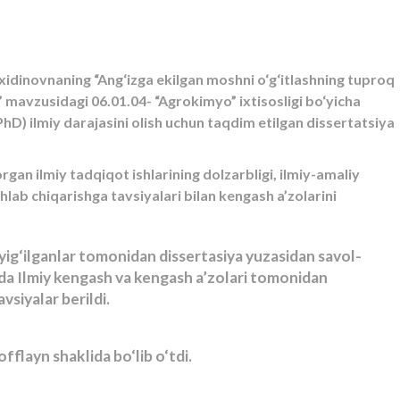
vxidinovnaning “Ang‘izga ekilgan moshni o‘g‘itlashning tuproq
i” mavzusidagi 06.01.04- “Agrokimyo” ixtisosligi bo‘yicha
(PhD) ilmiy darajasini olish uchun taqdim etilgan dissertatsiya
rgan ilmiy tadqiqot ishlarining dolzarbligi, ilmiy-amaliy
ishlab chiqarishga tavsiyalari bilan kengash a’zolarini
yig‘ilganlar tomonidan dissertasiya yuzasidan savol-
rda Ilmiy kengash va kengash a’zolari tomonidan
vsiyalar berildi.
offlayn shaklida bo‘lib o‘tdi.