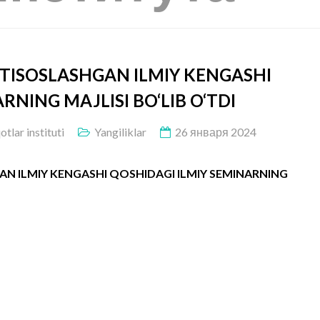
XTISOSLASHGAN ILMIY KENGASHI
RNING MAJLISI BO‘LIB O‘TDI
lar instituti
Yangiliklar
26 января 2024
AN ILMIY KENGASHI QOSHIDAGI ILMIY SEMINARNING