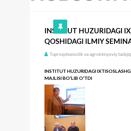
INSTITUT HUZURIDAGI I
QOSHIDAGI ILMIY SEMINA
Tuproqshunoslik va agrokimyoviy tadqiqot
INSTITUT HUZURIDAGI IXTISOSLASHG
MAJLISI BO‘LIB O‘TDI