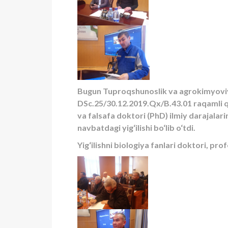
Bugun Tuproqshunoslik va agrokimyoviy 
DSc.25/30.12.2019.Qx/B.43.01 raqamli qis
va falsafa doktori (PhD) ilmiy darajalar
navbatdagi yig‘ilishi bo‘lib o‘tdi.
Yig‘ilishni biologiya fanlari doktori, p