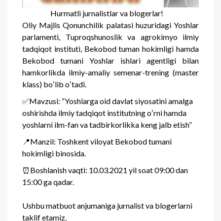
Hurmatli jurnalistlar va blogerlar!
Oliy Majlis Qonunchilik palatasi huzuridagi Yoshlar
parlamenti, Tuproqshunoslik va agrokimyo ilmiy
tadqiqot instituti, Bekobod tuman hokimligi hamda
Bekobod tumani Yoshlar ishlari agentligi bilan
hamkorlikda ilmiy-amaliy semenar-trening (master
klass) boʼlib oʼtadi.
✅Mavzusi: “Yoshlarga oid davlat siyosatini amalga
oshirishda ilmiy tadqiqot institutning oʼrni hamda
yoshlarni ilm-fan va tadbirkorlikka keng jalb etish”
📍Manzil: Toshkent viloyat Bekobod tumani
hokimligi binosida.
⏰Boshlanish vaqti: 10.03.2021 yil soat 09:00 dan
15:00 ga qadar.
Ushbu matbuot anjumaniga jurnalist va blogerlarni
taklif etamiz.