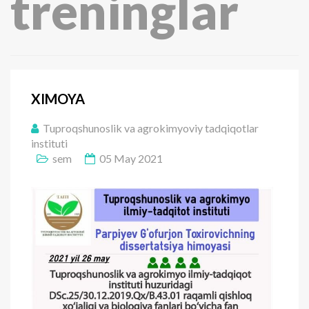
treninglar
XIMOYA
Tuproqshunoslik va agrokimyoviy tadqiqotlar
instituti
sem
05 May 2021