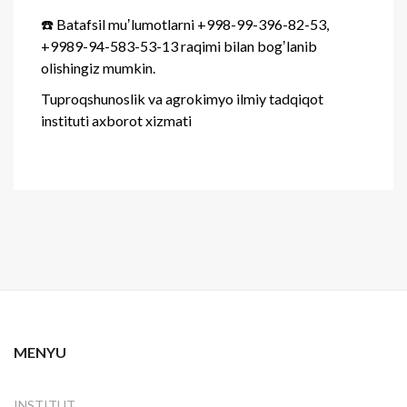
☎️ Batafsil muʼlumotlarni +998-99-396-82-53,
+9989-94-583-53-13 raqimi bilan bogʼlanib
olishingiz mumkin.
Tuproqshunoslik va agrokimyo ilmiy tadqiqot
instituti axborot xizmati
MENYU
INSTITUT