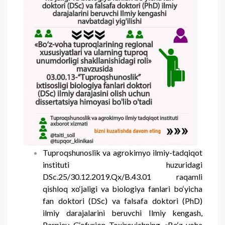
Tuproqshunoslik va agrokimyo ilmiy-tadqiqot
instituti huzuridagi
DSc.25/30.12.2019.Qx/B.43.01 raqamli
qishloq xo‘jaligi va biologiya fanlari bo‘yicha
fan doktori (DSc) va falsafa doktori (PhD)
ilmiy darajalarini beruvchi Ilmiy kengash,
Parpiev G‘ofurjon Toxirovichning «Bo‘z-voha