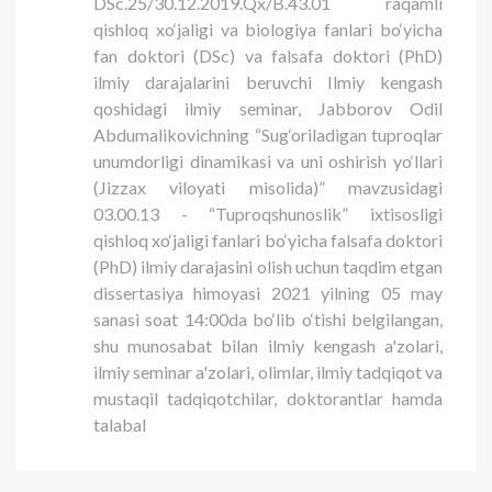
DSc.25/30.12.2019.Qx/B.43.01 raqamli
qishloq xo‘jaligi va biologiya fanlari bo‘yicha
fan doktori (DSc) va falsafa doktori (PhD)
ilmiy darajalarini beruvchi Ilmiy kengash
qoshidagi ilmiy seminar, Jabborov Odil
Abdumalikovichning “Sug‘oriladigan tuproqlar
unumdorligi dinamikasi va uni oshirish yo‘llari
(Jizzax viloyati misolida)” mavzusidagi
03.00.13 - “Tuproqshunoslik” ixtisosligi
qishloq xo‘jaligi fanlari bo‘yicha falsafa doktori
(PhD) ilmiy darajasini olish uchun taqdim etgan
dissertasiya himoyasi 2021 yilning 05 may
sanasi soat 14:00da bo‘lib o‘tishi belgilangan,
shu munosabat bilan ilmiy kengash a'zolari,
ilmiy seminar a'zolari, olimlar, ilmiy tadqiqot va
mustaqil tadqiqotchilar, doktorantlar hamda
talabal