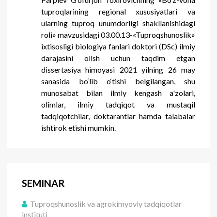
tuproqlarining regional xususiyatlari va
ularning tuproq unumdorligi shakllanishidagi
roli» mavzusidagi 03.00.13-«Tuproqshunoslik»
ixtisosligi biologiya fanlari doktori (DSc) ilmiy
darajasini olish uchun taqdim etgan
dissertasiya himoyasi 2021 yilning 26 may
sanasida bo‘lib o‘tishi belgilangan, shu
munosabat bilan ilmiy kengash a'zolari,
olimlar, ilmiy tadqiqot va mustaqil
tadqiqotchilar, doktarantlar hamda talabalar
ishtirok etishi mumkin.
SEMINAR
Tuproqshunoslik va agrokimyoviy tadqiqotlar
instituti