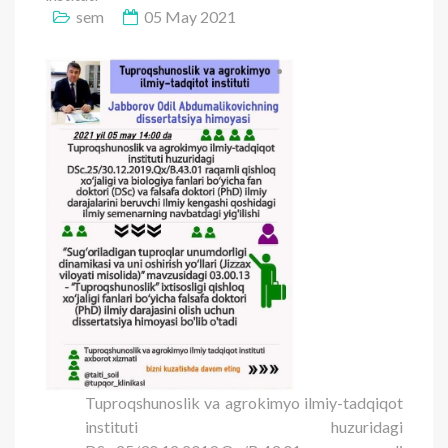
sem
05 May 2021
Tuproqshunoslik va agrokimyo ilmiy-tadqiqot
instituti huzuridagi