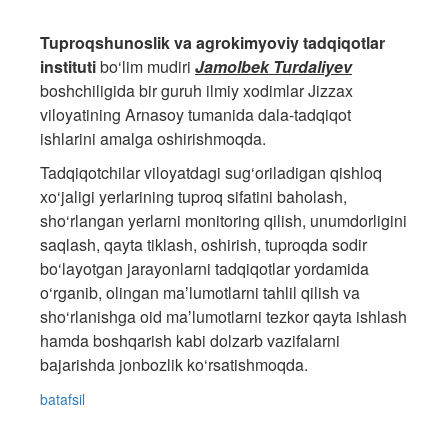
Tuproqshunoslik va agrokimyoviy tadqiqotlar
instituti
bo‘lim mudiri
Jamolbek Turdaliyev
boshchiligida bir guruh ilmiy xodimlar Jizzax
viloyatining Arnasoy tumanida dala-tadqiqot
ishlarini amalga oshirishmoqda.
Tadqiqotchilar viloyatdagi sug‘oriladigan qishloq
xo‘jaligi yerlarining tuproq sifatini baholash,
sho‘rlangan yerlarni monitoring qilish, unumdorligini
saqlash, qayta tiklash, oshirish, tuproqda sodir
bo‘layotgan jarayonlarni tadqiqotlar yordamida
o‘rganib, olingan maʼlumotlarni tahlil qilish va
sho‘rlanishga oid maʼlumotlarni tezkor qayta ishlash
hamda boshqarish kabi dolzarb vazifalarni
bajarishda jonbozlik ko‘rsatishmoqda.
batafsil