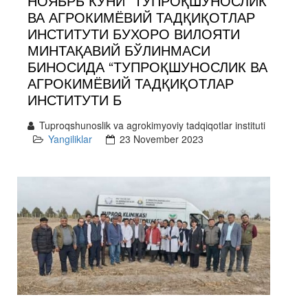
НОЯБРЬ КУНИ “ТУПРОҚШУНОСЛИК
ВА АГРОКИМЁВИЙ ТАДҚИҚОТЛАР
ИНСТИТУТИ БУХОРО ВИЛОЯТИ
МИНТАҚАВИЙ БЎЛИНМАСИ
БИНОСИДА “ТУПРОҚШУНОСЛИК ВА
АГРОКИМЁВИЙ ТАДҚИҚОТЛАР
ИНСТИТУТИ Б
Tuproqshunoslik va agrokimyoviy tadqiqotlar instituti
Yangiliklar
23 November 2023