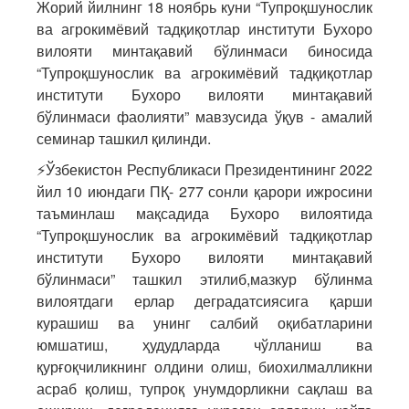
Жорий йилнинг 18 ноябрь куни “Тупроқшунослик
ва агрокимёвий тадқиқотлар институти Бухоро
вилояти минтақавий бўлинмаси биносида
“Тупроқшунослик ва агрокимёвий тадқиқотлар
институти Бухоро вилояти минтақавий
бўлинмаси фаолияти” мавзусида ўқув - амалий
семинар ташкил қилинди.
⚡️Ўзбекистон Республикаси Президентининг 2022
йил 10 июндаги ПҚ- 277 сонли қарори ижросини
таъминлаш мақсадида Бухоро вилоятида
“Тупроқшунослик ва агрокимёвий тадқиқотлар
институти Бухоро вилояти минтақавий
бўлинмаси” ташкил этилиб,мазкур бўлинма
вилоятдаги ерлар деградатсиясига қарши
курашиш ва унинг салбий оқибатларини
юмшатиш, ҳудудларда чўлланиш ва
қурғоқчиликнинг олдини олиш, биохилмалликни
асраб қолиш, тупроқ унумдорликни сақлаш ва