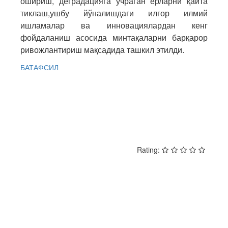
ошириш, деградацияга учраган ерларни қайта
тиклаш,ушбу йўналишдаги илғор илмий
ишламалар ва инновациялардан кенг
фойдаланиш асосида минтақаларни барқарор
ривожлантириш мақсадида ташкил этилди.
БАТАФСИЛ
PREV
NEXT
Rating: