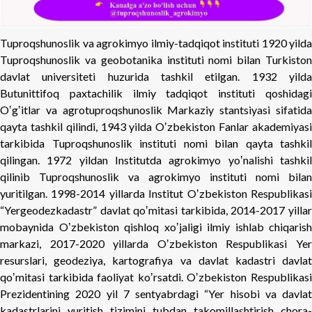
Tuproqshunoslik va agrokimyo ilmiy-tadqiqot instituti 1920 yilda
Tuproqshunoslik va geobotanika instituti nomi bilan Turkiston
davlat universiteti huzurida tashkil etilgan. 1932 yilda
Butunittifoq paxtachilik ilmiy tadqiqot instituti qoshidagi
Oʼgʼitlar va agrotuproqshunoslik Markaziy stantsiyasi sifatida
qayta tashkil qilindi, 1943 yilda Oʼzbekiston Fanlar akademiyasi
tarkibida Tuproqshunoslik instituti nomi bilan qayta tashkil
qilingan. 1972 yildan Institutda agrokimyo yoʼnalishi tashkil
qilinib Tuproqshunoslik va agrokimyo instituti nomi bilan
yuritilgan. 1998-2014 yillarda Institut Oʼzbekiston Respublikasi
“Yergeodezkadastr” davlat qoʼmitasi tarkibida, 2014-2017 yillar
mobaynida Oʼzbekiston qishloq xoʼjaligi ilmiy ishlab chiqarish
markazi, 2017-2020 yillarda Oʼzbekiston Respublikasi Yer
resurslari, geodeziya, kartografiya va davlat kadastri davlat
qoʼmitasi tarkibida faoliyat koʼrsatdi. Oʼzbekiston Respublikasi
Prezidentining 2020 yil 7 sentyabrdagi “Yer hisobi va davlat
kadastrlarini yuritish tizimini tubdan takomillashtirish chora-