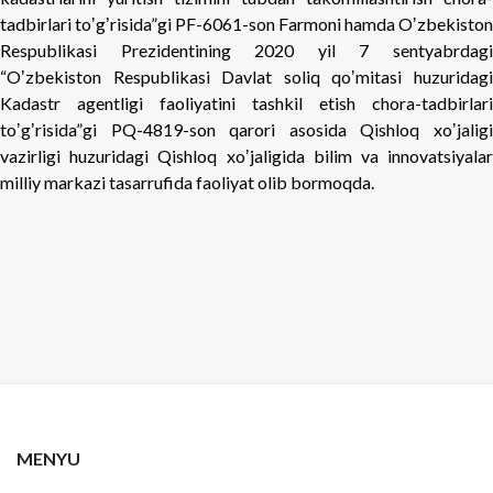
tadbirlari toʼgʼrisida”gi PF-6061-son Farmoni hamda Oʼzbekiston
Respublikasi Prezidentining 2020 yil 7 sentyabrdagi
“Oʼzbekiston Respublikasi Davlat soliq qoʼmitasi huzuridagi
Kadastr agentligi faoliyatini tashkil etish chora-tadbirlari
toʼgʼrisida”gi PQ-4819-son qarori asosida Qishloq xoʼjaligi
vazirligi huzuridagi Qishloq xoʼjaligida bilim va innovatsiyalar
milliy markazi tasarrufida faoliyat olib bormoqda.
MENYU