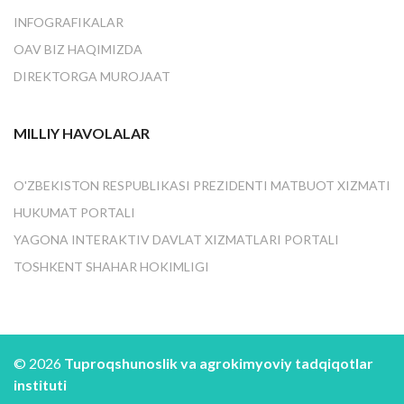
INFOGRAFIKALAR
OAV BIZ HAQIMIZDA
DIREKTORGA MUROJAAT
MILLIY HAVOLALAR
O'ZBEKISTON RESPUBLIKASI PREZIDENTI MATBUOT XIZMATI
HUKUMAT PORTALI
YAGONA INTERAKTIV DAVLAT XIZMATLARI PORTALI
TOSHKENT SHAHAR HOKIMLIGI
© 2026
Tuproqshunoslik va agrokimyoviy tadqiqotlar
instituti