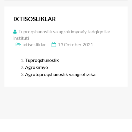
IXTISOSLIKLAR
Tuproqshunoslik va agrokimyoviy tadqiqotlar
instituti
ixtisosliklar
13 October 2021
Tuproqshunoslik
Agrokimyo
Agrotuproqshunoslik va agrofizika