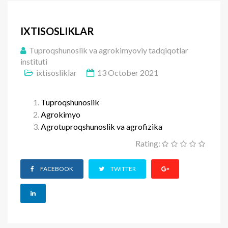
IXTISOSLIKLAR
Tuproqshunoslik va agrokimyoviy tadqiqotlar
instituti
ixtisosliklar
13 October 2021
Tuproqshunoslik
Agrokimyo
Agrotuproqshunoslik va agrofizika
Rating:
FACEBOOK
TWITTER